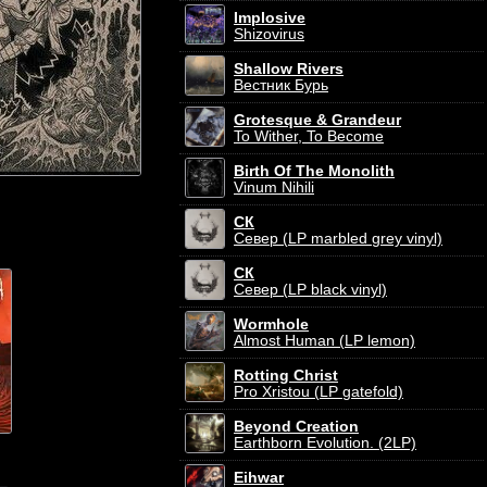
Implosive
Shizovirus
Shallow Rivers
Вестник Бурь
Grotesque & Grandeur
To Wither, To Become
Birth Of The Monolith
Vinum Nihili
СК
Север (LP marbled grey vinyl)
СК
Север (LP black vinyl)
Wormhole
Almost Human (LP lemon)
Rotting Christ
Pro Xristou (LP gatefold)
Beyond Creation
Earthborn Evolution. (2LP)
Eihwar