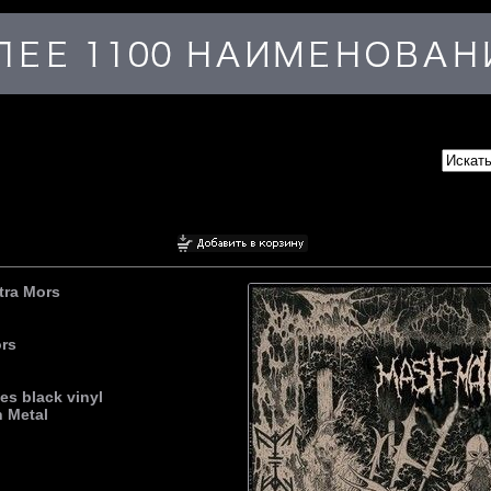
tra Mors
ors
ies black vinyl
 Metal