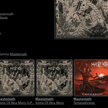
astemath
 Blade
m
Mastemath
группы
astemath
Mastemath
Mastemath
cons Of Atra Mors (LP...
Icons Of Atra Mors
Schizophrenic