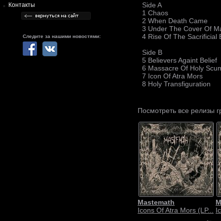
Side A
Контакты
1 Chaos
2 When Death Came
3 Under The Cover Of M
4 Rise Of The Sacrificial
Следите за нашими новостями:
Side B
5 Believers Againt Belief
6 Massacre Of Holy Scu
7 Icon Of Atra Mors
8 Holy Transfiguration
Посмотреть все релизы 
Mastemath
M
Icons Of Atra Mors (LP...
I