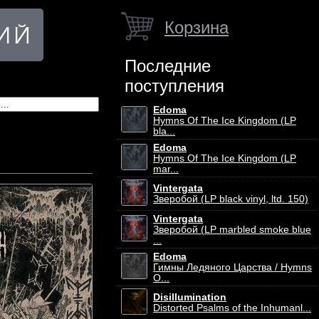
Корзина
Последние
поступления
Edoma
Hymns Of The Ice Kingdom (LP
bla...
Edoma
Hymns Of The Ice Kingdom (LP
mar...
Vintergata
Зверобой (LP black vinyl, ltd. 150)
Vintergata
Зверобой (LP marbled smoke blue
...
Edoma
Гимны Ледяного Царства / Hymns
O...
Disillumination
Distorted Psalms of the Inhumanl...