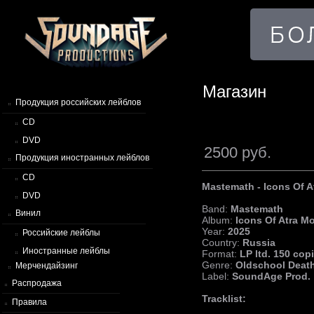
Магазин
Продукция российских лейблов
CD
DVD
2500 руб.
Продукция иностранных лейблов
CD
Mastemath - Icons Of A
DVD
Band:
Mastemath
Винил
Album:
Icons Of Atra M
Year:
2025
Российские лейблы
Country:
Russia
Иностранные лейблы
Format:
LP ltd. 150 cop
Genre:
Oldschool Death
Мерчендайзинг
Label:
SoundAge Prod.
Распродажа
Tracklist:
Правила