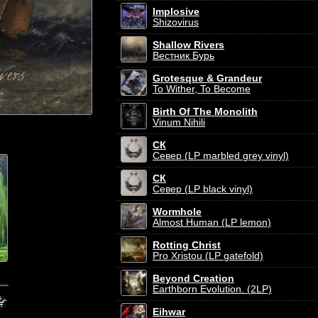
Implosive
Shizovirus
Shallow Rivers
Вестник Бурь
Grotesque & Grandeur
To Wither, To Become
Birth Of The Monolith
Vinum Nihili
СК
Север (LP marbled grey vinyl)
СК
Север (LP black vinyl)
Wormhole
Almost Human (LP lemon)
Rotting Christ
Pro Xristou (LP gatefold)
Beyond Creation
..
Earthborn Evolution. (2LP)
Eihwar