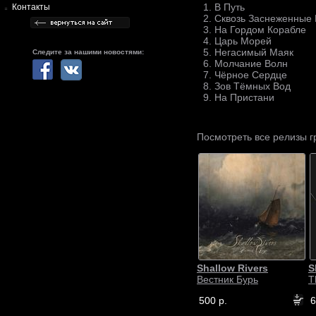
1. В Путь
Контакты
2. Сквозь Заснеженные
3. На Гордом Корабле
4. Царь Морей
5. Негасимый Маяк
Следите за нашими новостями:
6. Молчание Волн
7. Чёрное Сердце
8. Зов Тёмных Вод
9. На Пристани
Посмотреть все релизы 
Shallow Rivers
S
Вестник Бурь
T
500 р.
6