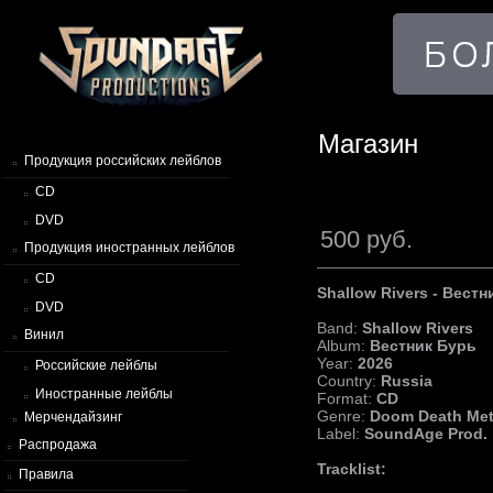
Магазин
Продукция российских лейблов
CD
DVD
500 руб.
Продукция иностранных лейблов
CD
Shallow Rivers - Вест
DVD
Band:
Shallow Rivers
Винил
Album:
Вестник Бурь
Year:
2026
Российские лейблы
Country:
Russia
Иностранные лейблы
Format:
CD
Genre:
Doom Death Met
Мерчендайзинг
Label:
SoundAge Prod.
Распродажа
Tracklist:
Правила