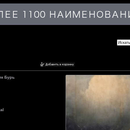
ник Бурь
al