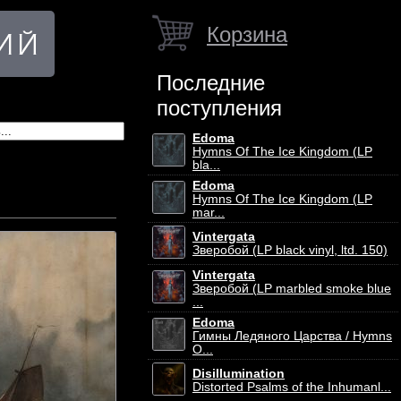
Корзина
Последние
поступления
Edoma
Hymns Of The Ice Kingdom (LP
bla...
Edoma
Hymns Of The Ice Kingdom (LP
mar...
Vintergata
Зверобой (LP black vinyl, ltd. 150)
Vintergata
Зверобой (LP marbled smoke blue
...
Edoma
Гимны Ледяного Царства / Hymns
O...
Disillumination
Distorted Psalms of the Inhumanl...