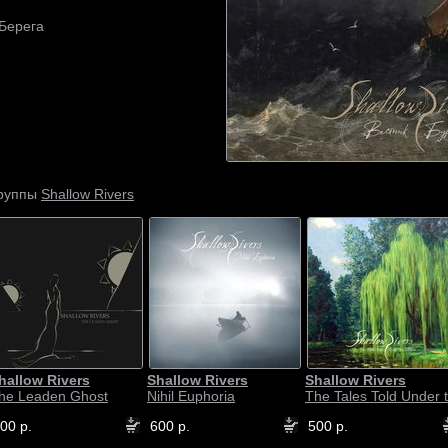
 Берега
Shallow Rivers
группы
hallow Rivers
Shallow Rivers
Shallow Rivers
he Leaden Ghost
Nihil Euphoria
The Tales Told Under t.
00 р.
600 р.
500 р.