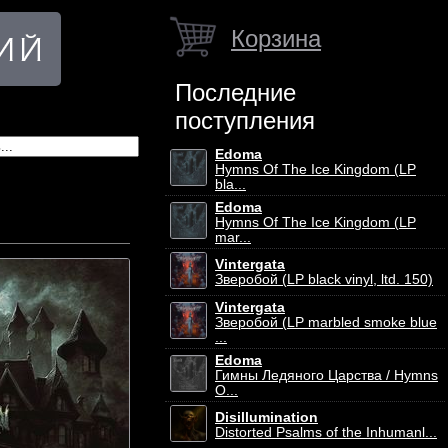
Корзина
Последние
поступления
Edoma
Hymns Of The Ice Kingdom (LP
bla...
Edoma
Hymns Of The Ice Kingdom (LP
mar...
Vintergata
Зверобой (LP black vinyl, ltd. 150)
Vintergata
Зверобой (LP marbled smoke blue
...
Edoma
Гимны Ледяного Царства / Hymns
O...
Disillumination
Distorted Psalms of the Inhumanl...