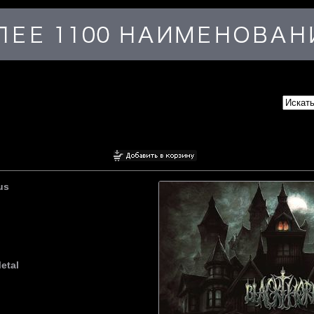
us
etal