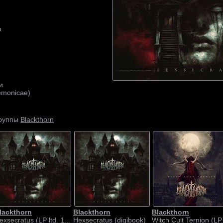
m
и
emonicae)
Blackthorn
группы
lackthorn
Blackthorn
Blackthorn
exsecratus (LP ltd. 1...
Hexsecratus (digibook)
Witch Cult Ternion (LP.