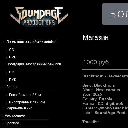
Магазин
Продукция российских лейблов
CD
DVD
1000 руб.
Продукция иностранных лейблов
CD
Blackthorn - Hexsecrat
DVD
Band:
Blackthorn
Винил
Album:
Hexsecratus
Year:
2025
Российские лейблы
Country:
Russia
Иностранные лейблы
Format:
CD, digibook
Genre:
Sympho Black M
Мерчендайзинг
Label:
SoundAge Prod.
Распродажа
Tracklist:
Правила