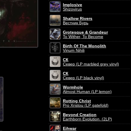
Implosive
Shizovirus
Shallow Rivers
Вестник Бурь
Grotesque & Grandeur
To Wither, To Become
Birth Of The Monolith
Vinum Nihili
СК
Север (LP marbled grey vinyl)
СК
Север (LP black vinyl)
Wormhole
Almost Human (LP lemon)
Rotting Christ
Pro Xristou (LP gatefold)
Beyond Creation
Earthborn Evolution. (2LP)
Eihwar
..