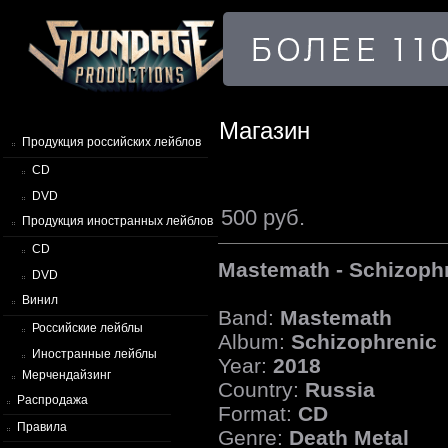
Магазин
Продукция российских лейблов
CD
DVD
500 руб.
Продукция иностранных лейблов
CD
Mastemath - Schizoph
DVD
Винил
Band:
Mastemath
Российские лейблы
Album:
Schizophrenic
Иностранные лейблы
Year:
2018
Мерчендайзинг
Country:
Russia
Распродажа
Format:
CD
Правила
Genre:
Death Metal