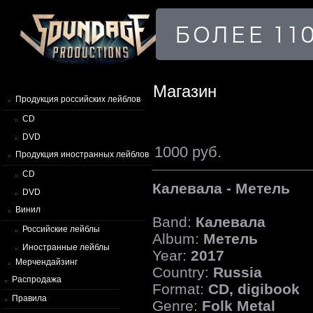
Магазин
Продукция российских лейблов
CD
DVD
1000 руб.
Продукция иностранных лейблов
CD
Калевала - Метель
DVD
Винил
Band:
Калевала
Российские лейблы
Album:
Метель
Иностранные лейблы
Year:
2017
Мерчендайзинг
Country:
Russia
Распродажа
Format:
CD, digibook
Правила
Genre:
Folk Metal