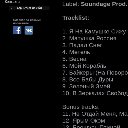
Контакты
Label:
Soundage Prod.
Tracklist:
Следите за нашими
новостями:
1. Я На Камушке Сижу
2. Матушка Россия
3. Падал Снег
4. Метель
5. Весна
6. Мой Корабль
7. Байкеры (На Повор
8. Все Бабы Дуры!
9. Зеленый Змей
10. В Зеркалах Свобо
Bonus tracks:
11. Не Отдай Меня, Ма
12. Ярым Оком
13. Брошусь Птицей