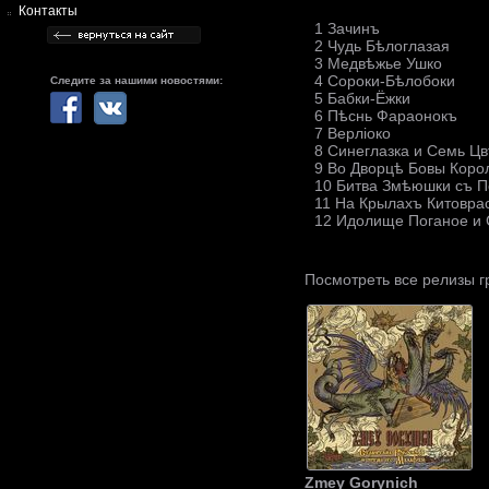
Контакты
1 Зачинъ
2 Чудь Бѣлоглазая
3 Медвѣжье Ушко
4 Сороки-Бѣлобоки
Следите за нашими новостями:
5 Бабки-Ёжки
6 Пѣснь Фараонокъ
7 Верлiоко
8 Синеглазка и Семь Ц
9 Во Дворцѣ Бовы Коро
10 Битва Змѣюшки съ 
11 На Крылахъ Китовра
12 Идолище Поганое и 
Посмотреть все релизы 
Zmey Gorynich