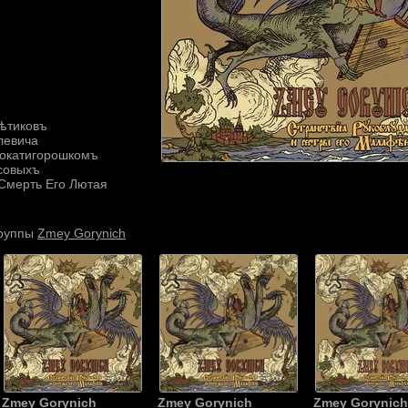
вѣтиковъ
левича
Покатигорошкомъ
совыхъ
Смерть Его Лютая
Zmey Gorynich
группы
Zmey Gorynich
Zmey Gorynich
Zmey Gorynich