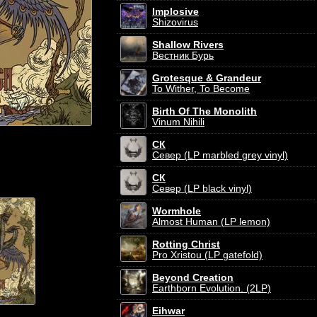
Implosive
Shizovirus
Shallow Rivers
Вестник Бурь
Grotesque & Grandeur
To Wither, To Become
Birth Of The Monolith
Vinum Nihili
СК
Север (LP marbled grey vinyl)
СК
Север (LP black vinyl)
Wormhole
Almost Human (LP lemon)
Rotting Christ
Pro Xristou (LP gatefold)
Beyond Creation
Earthborn Evolution. (2LP)
Eihwar