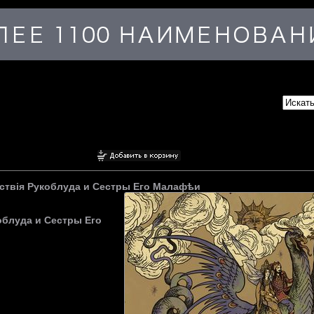
нствiя Рукоблуда и Сестры Его Малафѣи
облуда и Сестры Его