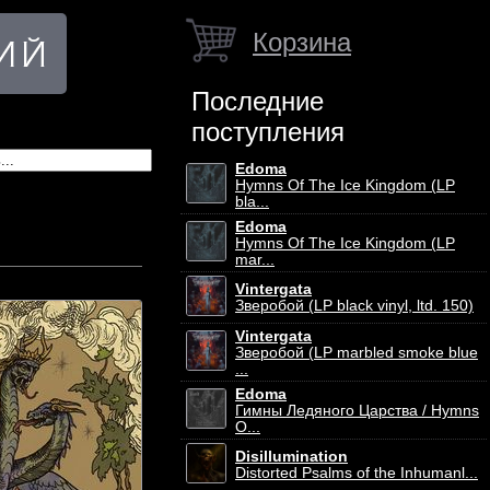
Корзина
Последние
поступления
Edoma
Hymns Of The Ice Kingdom (LP
bla...
Edoma
Hymns Of The Ice Kingdom (LP
mar...
Vintergata
Зверобой (LP black vinyl, ltd. 150)
Vintergata
Зверобой (LP marbled smoke blue
...
Edoma
Гимны Ледяного Царства / Hymns
O...
Disillumination
Distorted Psalms of the Inhumanl...