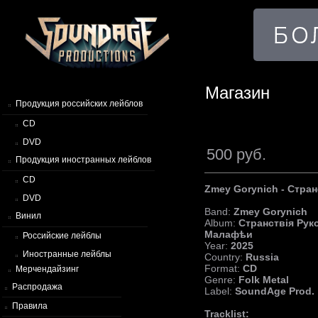
Магазин
Продукция российских лейблов
CD
DVD
500 руб.
Продукция иностранных лейблов
CD
Zmey Gorynich - Стра
DVD
Band:
Zmey Gorynich
Винил
Album:
Странствiя Рук
Малафѣи
Российские лейблы
Year:
2025
Иностранные лейблы
Country:
Russia
Format:
CD
Мерчендайзинг
Genre:
Folk Metal
Распродажа
Label:
SoundAge Prod.
Правила
Tracklist: