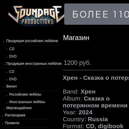
Магазин
Продукция российских лейблов
CD
DVD
1200 руб.
Продукция иностранных лейблов
CD
Хрен - Сказка о пот
DVD
Винил
Band:
Хрен
Российские лейблы
Album:
Сказка о
Иностранные лейблы
потерянном времени
Мерчендайзинг
Year:
2024
Распродажа
Country:
Russia
Правила
Format:
CD, digibook