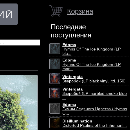
Корзина
Последние
поступления
Edoma
Hymns Of The Ice Kingdom (LP
bla...
Edoma
Hymns Of The Ice Kingdom (LP
mar...
Vintergata
Зверобой (LP black vinyl, ltd. 150)
Vintergata
Зверобой (LP marbled smoke blue
...
Edoma
Гимны Ледяного Царства / Hymns
O...
Disillumination
Distorted Psalms of the Inhumanl...