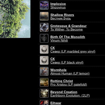
Implosive
Shizovirus
Shallow Rivers
Вестник Бурь
Grotesque & Grandeur
To Wither, To Become
Birth Of The Monolith
Vinum Nihili
СК
Север (LP marbled grey vinyl)
СК
Север (LP black vinyl)
Wormhole
Almost Human (LP lemon)
Rotting Christ
Pro Xristou (LP gatefold)
Beyond Creation
Earthborn Evolution. (2LP)
Eihwar