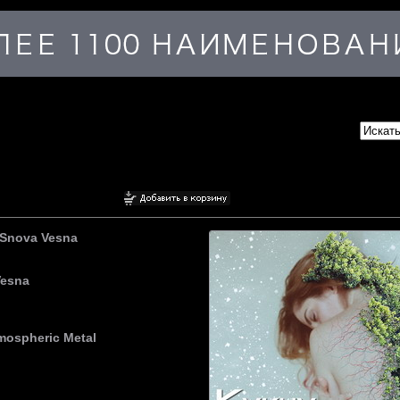
 Snova Vesna
Vesna
tmospheric Metal