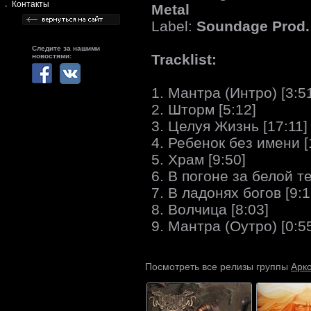
Контакты
Metal
Label:
Soundage Prod.
Следите за нашими
Tracklist:
новостями:
1. Мантра (Интро) [3:5
2. Шторм [5:12]
3. Целуя Жизнь [17:11]
4. Ребенок без имени [
5. Храм [9:50]
6. В погоне за белой т
7. В ладонях богов [9:1
8. Волчица [8:03]
9. Мантра (Оутро) [0:5
Арк
Посмотреть все релизы группы