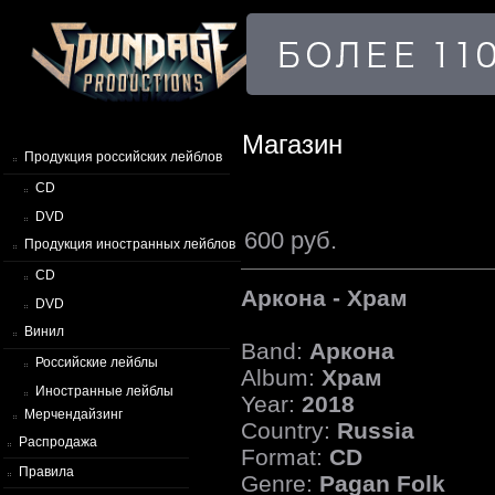
Магазин
Продукция российских лейблов
CD
DVD
600 руб.
Продукция иностранных лейблов
CD
Аркона - Храм
DVD
Винил
Band:
Аркона
Российские лейблы
Album:
Храм
Иностранные лейблы
Year:
2018
Мерчендайзинг
Country:
Russia
Распродажа
Format:
CD
Правила
Genre:
Pagan Folk