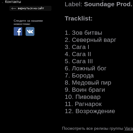
Контакты
Label:
Soundage Prod.
Tracklist:
Следите за нашими
новостями:
1. Зов битвы
2. Северный варг
3. Сага I
4. Сага II
5. Сага III
6. Ложный бог
7. Борода
8. Медовый пир
9. Воин браги
10. Пивовар
11. Рагнарок
12. Возрождение
Var
Посмотреть все релизы группы