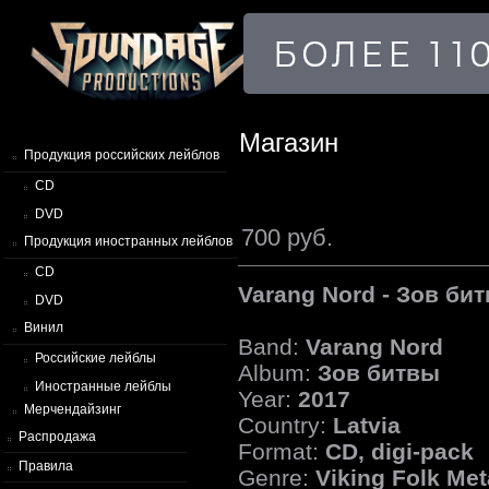
Магазин
Продукция российских лейблов
CD
DVD
700 руб.
Продукция иностранных лейблов
CD
Varang Nord - Зов би
DVD
Винил
Band:
Varang Nord
Российские лейблы
Album:
Зов битвы
Иностранные лейблы
Year:
2017
Мерчендайзинг
Country:
Latvia
Распродажа
Format:
CD, digi-pack
Правила
Genre:
Viking Folk Met