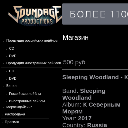
Магазин
Продукция российских лейблов
CD
DVD
500 руб.
Продукция иностранных лейблов
CD
Sleeping Woodland -
DVD
Винил
Band:
Sleeping
Российские лейблы
Woodland
Иностранные лейблы
Album:
К Северным
Мерчендайзинг
Морям
Распродажа
Year:
2017
Правила
Country:
Russia