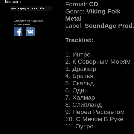
Контакты
Format:
CD
Genre:
Viking Folk
Metal
Следите за нашими
Label:
SoundAge Prod
новостями:
Tracklist:
1. Интро
2. К Северным Морям
3. Драккар
4. Братья
5. Скальд
6. Один
7. Халмар
8. Слипланд
9. Перед Рассветом
10. С Мечом В Руке
11. Оутро