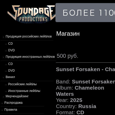
Магазин
Продукция российских лейблов
CD
DVD
500 руб.
Продукция иностранных лейблов
CD
Sunset Forsaken - Ch
DVD
Винил
Band:
Sunset Forsake
Российские лейблы
Album:
Chameleon
Иностранные лейблы
Waters
Мерчендайзинг
Year:
2025
Распродажа
Country:
Russia
Правила
Format:
CD