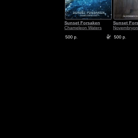
Sunset Forsaken
Sunset For
Chameleon Waters
Novembryon
500 р.
500 р.