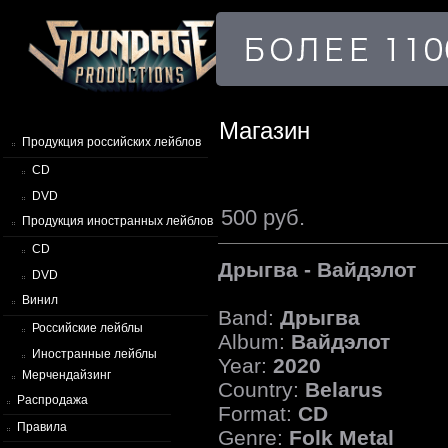
Магазин
Продукция российских лейблов
CD
DVD
500 руб.
Продукция иностранных лейблов
CD
Дрыгва - Вайдэлот
DVD
Винил
Band:
Дрыгва
Российские лейблы
Album:
Вайдэлот
Иностранные лейблы
Year:
2020
Мерчендайзинг
Country:
Belarus
Распродажа
Format:
CD
Правила
Genre:
Folk Metal