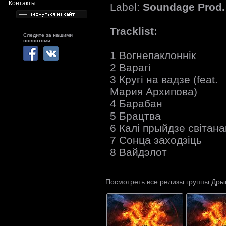
Контакты
Label:
Soundage Prod.
Tracklist:
Следите за нашими
новостями:
1 Вогнепаклоннік
2 Варагі
3 Кругі на вадзе (feat.
Мария Архипова)
4 Барабан
5 Брацтва
6 Калі прыйдзе світана
7 Сонца заходзіць
8 Вайдэлот
Дры
Посмотреть все релизы группы