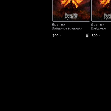
Дрыгва
Дрыгва
Вайдэлот (digipak)
Вайдэлот
700 р.
500 р.