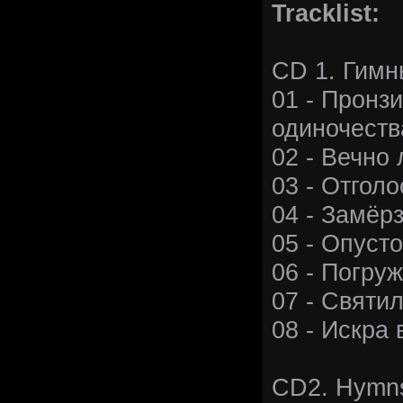
Tracklist:
CD 1. Гимн
01 - Пронз
одиночеств
02 - Вечно
03 - Отголо
04 - Замёр
05 - Опуст
06 - Погру
07 - Святи
08 - Искра 
CD2. Hymns