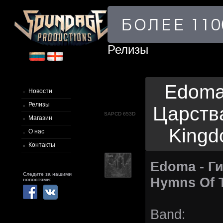
Релизы
Edoma
Новости
Релизы
Царства
SAPCD 653D
Магазин
Kingd
О нас
Контакты
Edoma - Г
Следите за нашими
Hymns Of 
новостями:
Band: