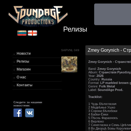
Релизы
Zmey Gorynich - Стр
SAPVNL 049
Новости
Релизы
Zmey Gorynich - Странств
Band:
Zmey Gorynich
Магазин
Album:
Странствiя Рукоблу
Year:
2026
О нас
Country:
Russia
Format:
LP marbled brown gr
Контакты
Genre:
Folk Metal
Label:
SoundAge Prod.
Tracklist:
Следите за нашими
1 Чудь Бѣлоглазая
новостями:
2 Медвѣжье Ушко
3 Сороки-Бѣлобоки
4 Бабки-Ёжки
5 Пѣснь Фараонокъ
6 Верлiоко
7 Синеглазка и Семь Цвѣти
8 Во Дворцѣ Бовы Королеви