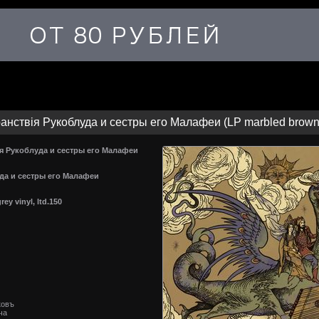
анствiя Рукоблуда и сестры его Малафеи (LP marbled brown gr
iя Рукоблуда и сестры его Малафеи
да и сестры его Малафеи
ey vinyl, ltd.150
ковъ
ча