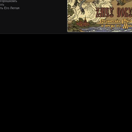
игорошкомъ
ыхъ
ть Его Лютая