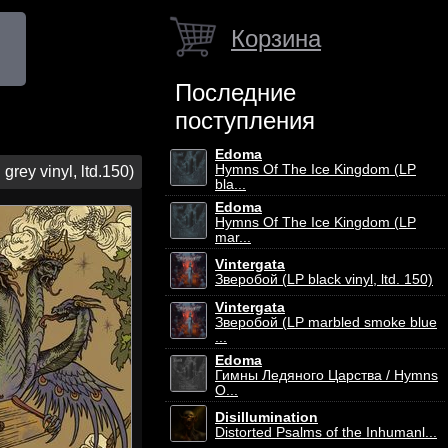
Корзина
Последние
поступления
Edoma
Hymns Of The Ice Kingdom (LP
ey vinyl, ltd.150)
bla...
Edoma
Hymns Of The Ice Kingdom (LP
mar...
Vintergata
Зверобой (LP black vinyl, ltd. 150)
Vintergata
Зверобой (LP marbled smoke blue
...
Edoma
Гимны Ледяного Царства / Hymns
O...
Disillumination
Distorted Psalms of the Inhumanl...