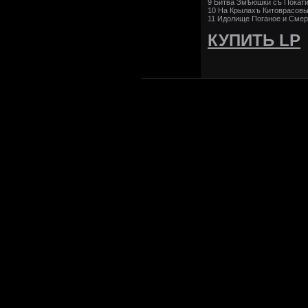
9 Битва Змѣюшки съ Покат
10 На Крылахъ Китоврасов
11 Идолище Поганое и Смер
КУПИТЬ LP