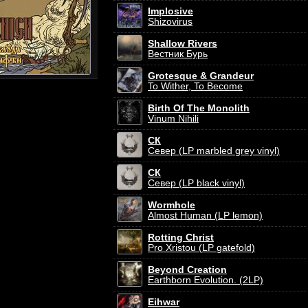
Implosive
Shizovirus
Shallow Rivers
Вестник Бурь
Grotesque & Grandeur
To Wither, To Become
Birth Of The Monolith
Vinum Nihili
СК
Север (LP marbled grey vinyl)
СК
Север (LP black vinyl)
Wormhole
Almost Human (LP lemon)
Rotting Christ
Pro Xristou (LP gatefold)
Beyond Creation
Earthborn Evolution. (2LP)
Eihwar