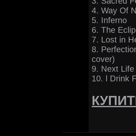
3. Sacred F
4. Way Of 
5. Inferno
6. The Ecli
7. Lost in 
8. Perfecti
cover)
9. Next Life
10. l Drink F
КУПИТ