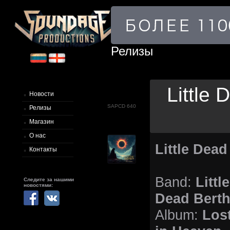
Релизы
Little 
Новости
SAPCD 640
Релизы
Магазин
О нас
Little Dead
Контакты
Band:
Little
Следите за нашими
новостями:
Dead Bert
Album:
Los