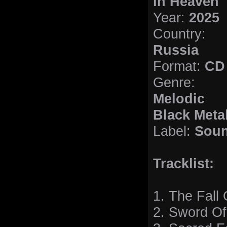
in Heaven
Year:
2025
Country:
Russia
Format:
CD
Genre:
Melodic
Black Meta
Label:
Soun
Tracklist:
1. The Fall
2. Sword O