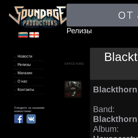
Релизы
Black
Новости
SAPCD 636D
Релизы
Магазин
О нас
Blackthorn
Контакты
Band:
Следите за нашими
новостями:
Blackthorn
Album: