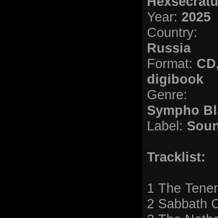
Hexsecrat
Year:
2025
Country:
Russia
Format:
CD
digibook
Genre:
Sympho Bl
Label:
Soun
Tracklist:
1 The Tene
2 Sabbath C