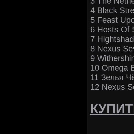
3 The Neth
4 Black St
5 Feast Upo
6 Hosts Of
7 Hightshad
8 Nexus Se
9 Withershi
10 Omega E
11 Зелья Ч
12 Nexus S
КУПИТ