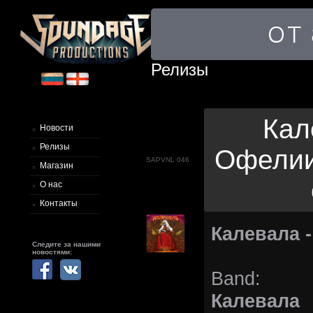
Релизы
Кал
Новости
Релизы
Офелии 
SAPVNL 046
Магазин
О нас
Контакты
Калевала 
Следите за нашими
новостями:
Band:
Калевала