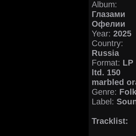
Album:
Глазами
Офелии
Year:
2025
Country:
Russia
Format:
LP
ltd. 150
marbled or
Genre:
Folk
Label:
Soun
Tracklist: