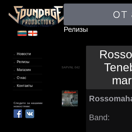
Релизы
Rosso
Новости
Релизы
Teneb
SAPVNL 042
Магазин
mar
О нас
Контакты
Rossomaha
Следите за нашими
новостями:
Band: