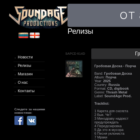
Релизы
Гр
SAPCD 614D
Новости
Релизы
Гробовая Доска - Порча
Band:
Гробовая Доска
Магазин
Album:
Порча
Year:
2025
О нас
Country:
Russia
Format:
CD, digibook
Контакты
Genre:
Thrash Metal
Label:
SoundAge Prod.
Tracklist:
Следите за нашими
1 Карета для скелета
новостями:
2 Бык. Че?
3 Минздраву надоест
предупреждать
4 Передозировка
5 Да это ж мусора
6 Песня уклониста
7 Мраки