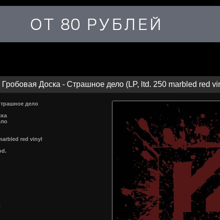
Гробовая Доска - Страшное дело (LP, ltd. 250 marbled red vin
Страшное дело
ска
ело
 marbled red vinyl
od.