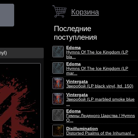
Корзина
Последние
поступления
Edoma
Hymns Of The Ice Kingdom (LP
yl)
bla...
Edoma
Hymns Of The Ice Kingdom (LP
mar...
Vintergata
Зверобой (LP black vinyl, ltd. 150)
Vintergata
Зверобой (LP marbled smoke blue
...
Edoma
Гимны Ледяного Царства / Hymns
O...
Disillumination
Distorted Psalms of the Inhumanl...