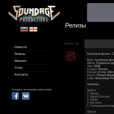
Релизы
SAPVNL 043
Новости
Гробовая Доска - 
Релизы
Band:
Гробовая До
Магазин
Album:
Страшное д
Year:
2025
О нас
Country:
Russia
Format:
LP, ltd. 250
Контакты
Genre:
Thrash Metal
Label:
SoundAge Pr
Tracklist:
Следите за нашими новостями:
SIDE A
1. Чикуку
2. Воруй, Россия!
3. Ливер
4.Про попа
5. Совершенный вид
SIDE B