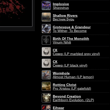
Implosive
Shizovirus
Shallow Rivers
Вестник Бурь
Grotesque & Grandeur
To Wither, To Become
Birth Of The Monolith
Vinum Nihili
СК
Север (LP marbled grey vinyl)
СК
Север (LP black vinyl)
Wormhole
Almost Human (LP lemon)
Rotting Christ
Pro Xristou (LP gatefold)
Beyond Creation
Earthborn Evolution. (2LP)
Eihwar