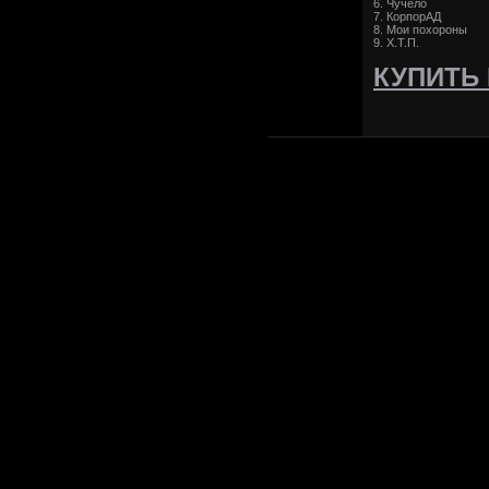
6. Чучело
7. КорпорАД
8. Мои похороны
9. Х.Т.П.
КУПИТЬ 