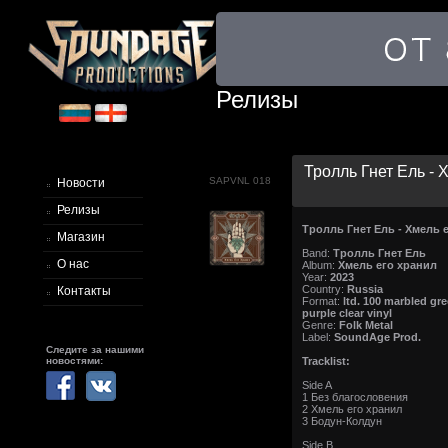
Релизы
Тролль Гнет Ель - Х
SAPVNL 018
Новости
Релизы
Тролль Гнет Ель - Хмель 
Магазин
Band:
Тролль Гнет Ель
О нас
Album:
Хмель его хранил
Year:
2023
Country:
Russia
Контакты
Format:
ltd. 100 marbled gr
purple clear vinyl
Genre:
Folk Metal
Label:
SoundAge Prod.
Следите за нашими
новостями:
Tracklist:
Side A
1 Без благословения
2 Хмель его хранил
3 Бодун-Колдун
Side B