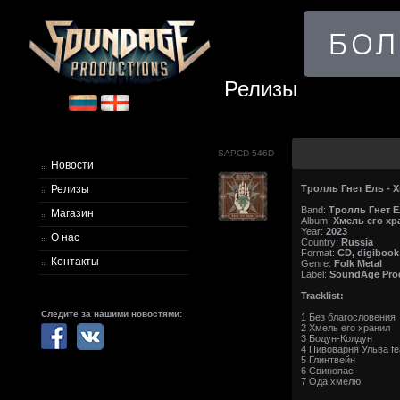
Релизы
SAPCD 546D
Новости
Релизы
Тролль Гнет Ель - 
Band:
Тролль Гнет 
Магазин
Album:
Хмель его хр
Year:
2023
О нас
Country:
Russia
Format:
CD, digibook
Контакты
Genre:
Folk Metal
Label:
SoundAge Pro
Tracklist:
Следите за нашими новостями:
1 Без благословения
2 Хмель его хранил
3 Бодун-Колдун
4 Пивоварня Ульва f
5 Глинтвейн
6 Свинопас
7 Ода хмелю