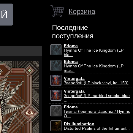
Корзина
Последние
поступления
Edoma
Hymns Of The Ice Kingdom (LP
bla...
Edoma
Hymns Of The Ice Kingdom (LP
mar...
Vintergata
Зверобой (LP black vinyl, ltd. 150)
Vintergata
Зверобой (LP marbled smoke blue
...
Edoma
Гимны Ледяного Царства / Hymns
O...
Disillumination
Distorted Psalms of the Inhumanl...