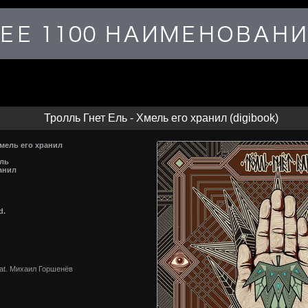
Тролль Гнет Ель - Хмель его хранил (digibook)
Хмель его хранил
Ель
анил
d.
eat. Михаил Горшенёв