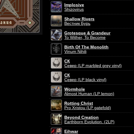
Implosive
Shizovirus
Shallow Rivers
Вестник Бурь
Grotesque & Grandeur
To Wither, To Become
Birth Of The Monolith
Vinum Nihili
СК
Север (LP marbled grey vinyl)
СК
Север (LP black vinyl)
Wormhole
Almost Human (LP lemon)
Rotting Christ
Pro Xristou (LP gatefold)
Beyond Creation
Earthborn Evolution. (2LP)
Eihwar