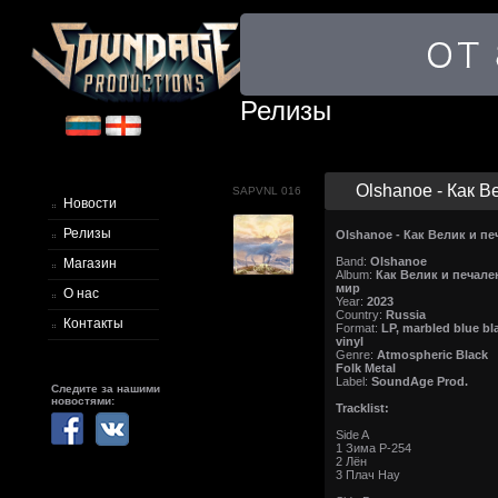
Релизы
Olshanoe - Как Ве
SAPVNL 016
Новости
Релизы
Olshanoe - Как Велик и п
Band:
Olshanoe
Магазин
Album:
Как Велик и печале
мир
О нас
Year:
2023
Country:
Russia
Контакты
Format:
LP, marbled blue bl
vinyl
Genre:
Atmospheric Black
Folk Metal
Label:
SoundAge Prod.
Следите за нашими
новостями:
Tracklist:
Side A
1 Зима Р-254
2 Лён
3 Плач Нау