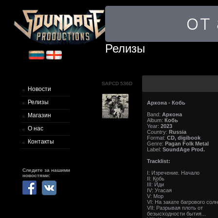
Релизы
SAPCD 536D
Новости
Релизы
Аркона - Кобь
Band:
Аркона
Магазин
Album:
Кобь
Year:
2023
О нас
Country:
Russia
Format:
CD, digibook
Контакты
Genre:
Pagan Folk Metal
Label:
SoundAge Prod.
Tracklist:
Следите за нашими
I: Изречение. Начало
новостями:
II: Кобь
III: Йди
IV: Угасая
V: Мор
VI: На закате багрового сол
VII: Разрывая плоть от
безысходности бытия...