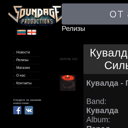
Релизы
Кувалд
Новости
SAPVNL 010
Релизы
Силы
Магазин
О нас
Кувалда -
Контакты
Band:
Следите за нашими
новостями:
Кувалда
Album: