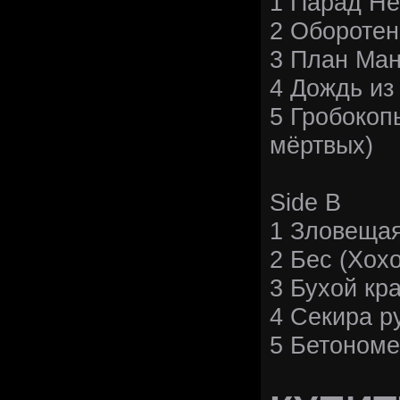
1 Парад Н
2 Оборотен
3 План Ман
4 Дождь из
5 Гробокоп
мёртвых)
Side B
1 Зловещая
2 Бес (Хох
3 Бухой кр
4 Секира р
5 Бетоном