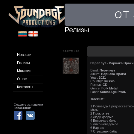
Релизы
SAPCD 498
Новости
Релизы
Переплут - Варнака Враки
Band:
Переплут
Магазин
Album:
Варнака Враки
Year:
2021
О нас
Country:
Russia
Format:
CD
Контакты
Genre:
Folk Metal
Label:
SoundAge Prod.
Tracklist:
Следите за нашими
1 Исповедь Предрассветно
новостями:
Мглы
2 Проклятье
3 Люди добрые
4 Встреча у болот
5 Лихо неведомое
6 Варнак
7 Страшная баба