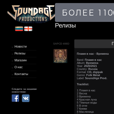
Релизы
П
SAPCD 488D
Новости
Релизы
Пламя в нас - Времена
Band:
Пламя в нас
Магазин
Album:
Времена
Year:
2020/2021
О нас
Country:
Russia
Format:
CD, digipak
Контакты
Genre:
Folk Metal
Label:
SoundAge Prod.
Tracklist:
Следите за нашими
1 Пламя в нас
новостями:
2 Весна
3 Времена
4 Красная луна
5 Тёмные воды
6 В огне
7 Княже
8 Масленица