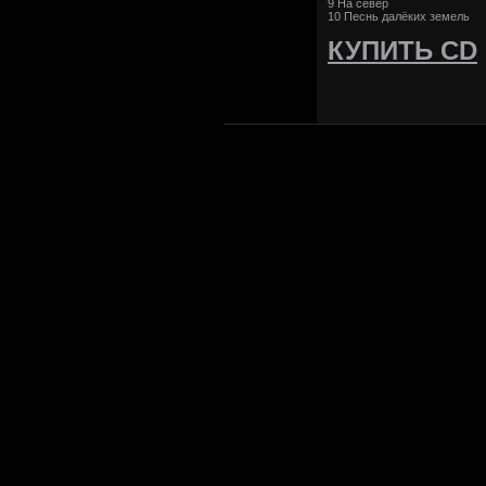
9 На север
10 Песнь далёких земель
КУПИТЬ CD