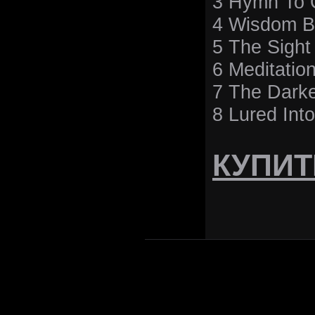
3 Hymn To 
4 Wisdom B
5 The Sigh
6 Meditatio
7 The Dark
8 Lured Int
КУПИТ