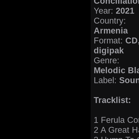
Conciliatio
Year:
2021
Country:
Armenia
Format:
CD
digipak
Genre:
Melodic Bl
Label:
Soun
Tracklist:
1 Ferula C
2 A Great Ha