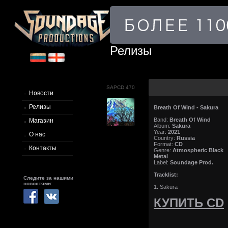
Релизы
SAPCD 470
Новости
Релизы
Breath Of Wind - Sakura
Band:
Breath Of Wind
Магазин
Album:
Sakura
Year:
2021
О нас
Country:
Russia
Format:
CD
Контакты
Genre:
Atmospheric Black
Metal
Label:
Soundage Prod.
Tracklist:
Следите за нашими
новостями:
1. Sakura
КУПИТЬ CD