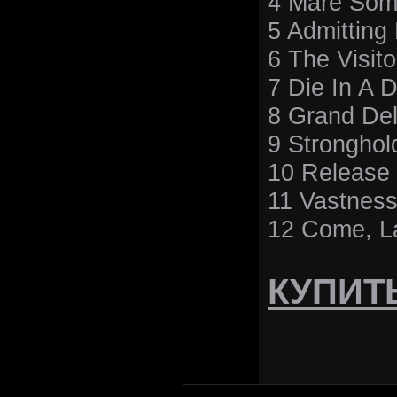
4 Mare Som
5 Admitting
6 The Visito
7 Die In A 
8 Grand Deli
9 Stronghol
10 Release
11 Vastnes
12 Come, L
КУПИТ