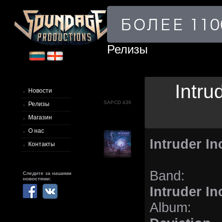
Релизы
Intru
Новости
SAPCD 436
Релизы
Магазин
О нас
Intruder In
Контакты
Band:
Следите за нашими
новостями:
Intruder In
Album: