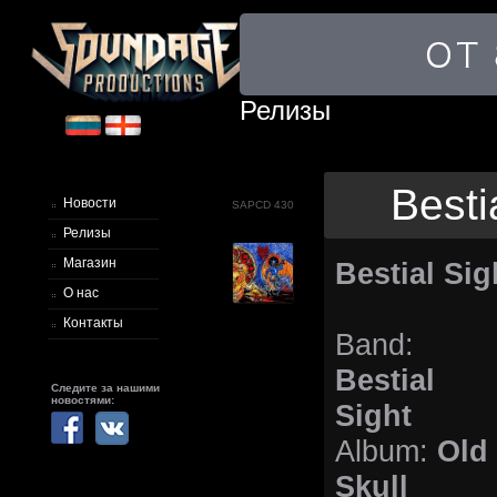
Релизы
Besti
Новости
SAPCD 430
Релизы
Магазин
Bestial Sig
О нас
Контакты
Band:
Bestial
Следите за нашими
новостями:
Sight
Album:
Old
Skull