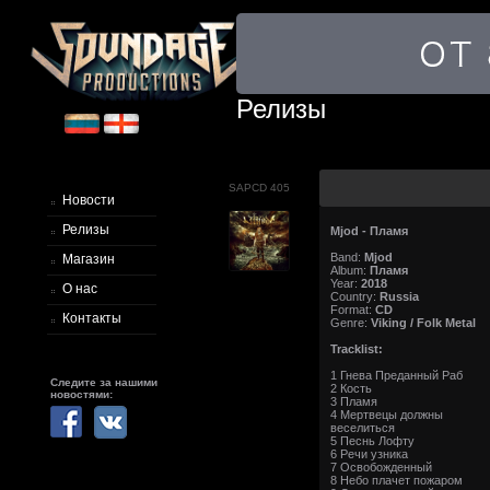
Релизы
SAPCD 405
Новости
Релизы
Mjod - Пламя
Band:
Mjod
Магазин
Album:
Пламя
Year:
2018
О нас
Country:
Russia
Format:
CD
Контакты
Genre:
Viking / Folk Metal
Tracklist:
1 Гнева Преданный Раб
Следите за нашими
2 Кость
новостями:
3 Пламя
4 Мертвецы должны
веселиться
5 Песнь Лофту
6 Речи узника
7 Освобожденный
8 Небо плачет пожаром