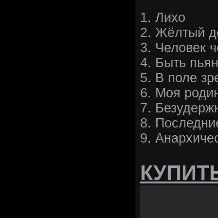
1. Лихо
2. Жёлтый 
3. Человек ч
4. Быть пьян
5. В поле зр
6. Моя роди
7. Безудерж
8. Последни
9. Анархичес
КУПИТ