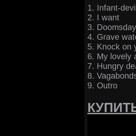
1. Infant-devi
2. I want
3. Doomsda
4. Grave wat
5. Knock on 
6. My lovely
7. Hungry de
8. Vagabond
9. Outro
КУПИТ