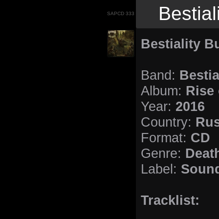
Bestial
SAPCD 333
Bestiality B
Band:
Bestia
Album:
Rise 
Year:
2016
Country:
Rus
Format:
CD
Genre:
Death
Label:
Sound
Tracklist: