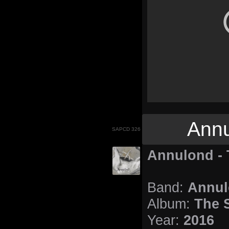
Annu
SAPCD 326
Annulond - 
Annu
Band:
The 
Album:
2016
Year: