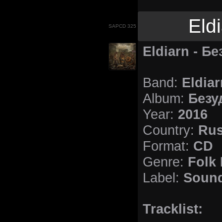
Eld
SAPCD 325
Eldiarn - Б
Eldiar
Band:
Безу
Album:
2016
Year:
Rus
Country:
CD
Format:
Folk 
Genre:
Sound
Label:
Tracklist: