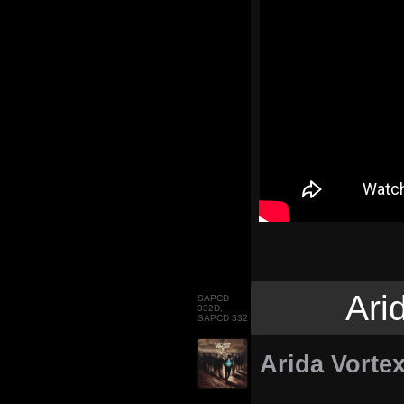
Ari
SAPCD
332D,
SAPCD 332
Arida Vorte