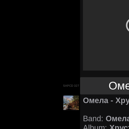
Оме
SAPCD 327
Омела - Хр
Омел
Band:
Хрус
Album: