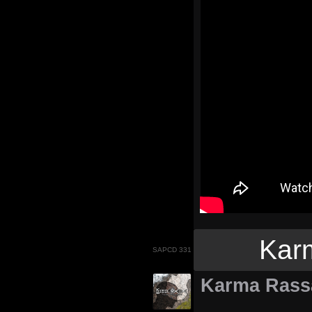
Karm
SAPCD 331
Karma Rassa 