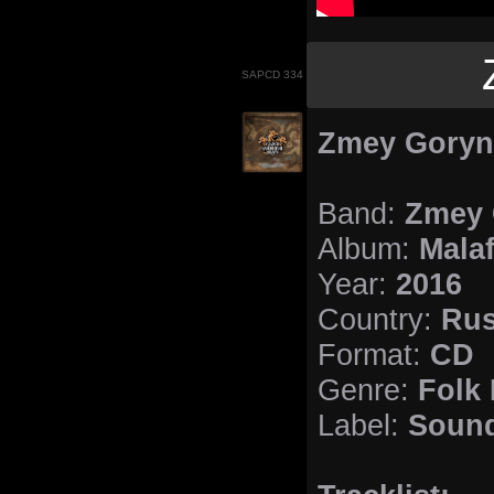
SAPCD 334
Zmey Goryni
Band:
Zmey 
Album:
Mala
Year:
2016
Country:
Rus
Format:
CD
Genre:
Folk 
Label:
Sound