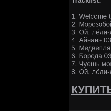
Tracklist:
1. Welcome t
2. Морозобо
3. Ой, лёли-
4. Айнанэ 03
5. Медвепля
6. Борода 03
7. Чуешь мо
8. Ой, лёли-
КУПИТ