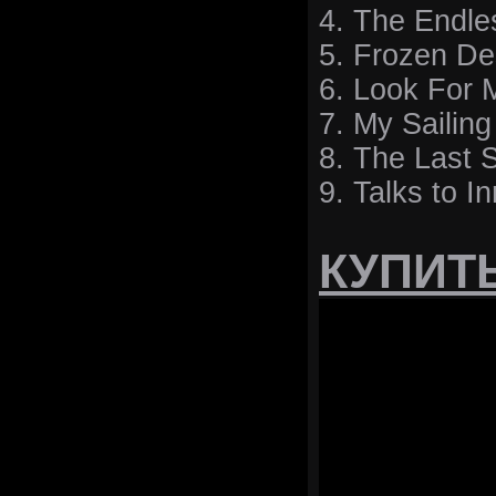
4. The Endle
5. Frozen De
6. Look For 
7. My Sailing
8. The Last S
9. Talks to In
КУПИТ