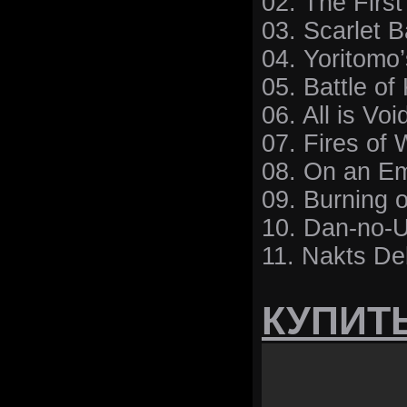
02. The First 
03. Scarlet 
04. Yoritomo
05. Battle of
06. All is Voi
07. Fires of 
08. On an Em
09. Burning 
10. Dan-no-
11. Nakts D
КУПИТ