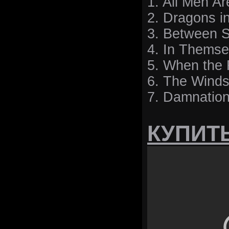
1. All Men Ar
2. Dragons in
3. Between 
4. In Themse
5. When the
6. The Winds
7. Damnation
КУПИТ