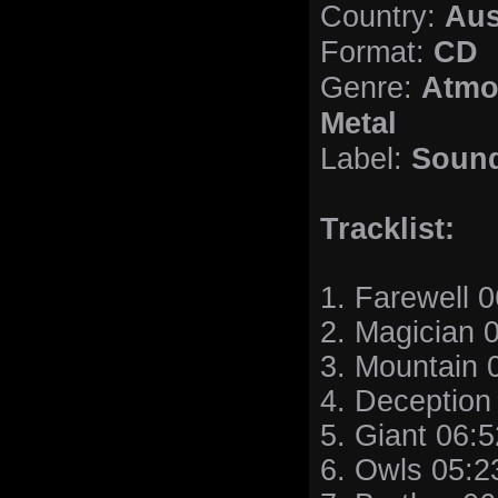
Aus
Country:
CD
Format:
Atmo
Genre:
Metal
Sound
Label:
Tracklist:
1. Farewell 
2. Magician 
3. Mountain 
4. Deception
5. Giant 06:5
6. Owls 05:2