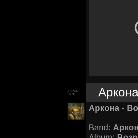
Аркона
SAPCD
297D
Аркона - В
Арко
Band:
Возр
Album: