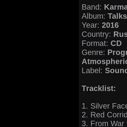
Karma
Band:
Talks
Album:
2016
Year:
Rus
Country:
CD
Format:
Progr
Genre:
Atmospheric
Sound
Label:
Tracklist:
1. Silver Fac
2. Red Corri
3. From War 