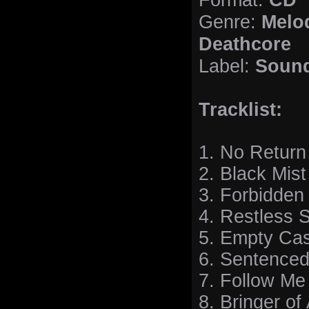
Format:
Melod
Genre:
Deathcore
Sound
Label:
Tracklist:
1. No Return
2. Black Mist
3. Forbidden
4. Restless 
5. Empty Cas
6. Sentenced
7. Follow Me
8. Bringer o