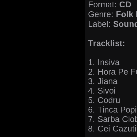
CD
Format:
Folk 
Genre:
Sound
Label:
Tracklist:
1. Insiva
2. Hora Pe F
3. Jiana
4. Sivoi
5. Codru
6. Tinca Popi
7. Sarba Cio
8. Cei Cazuti