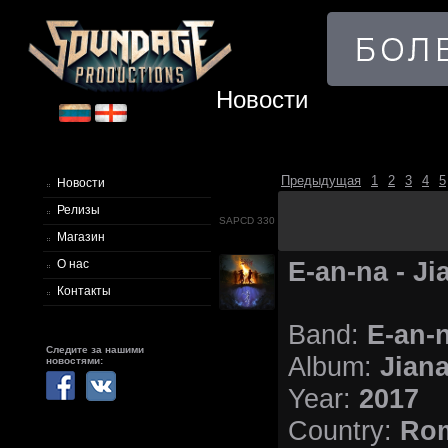
Новости
Предыдущая
1
2
3
4
5
Новости
Релизы
SAPCD 330
Магазин
E-an-na - Ji
О нас
Контакты
E-an-
Band:
Следите за нашими
Jian
Album:
новостями:
2017
Year:
Ro
Country: